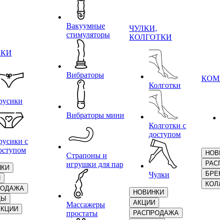
Вакуумные
ЧУЛКИ,
стимуляторы
КОЛГОТКИ
ИКИ
Вибраторы
КОМ
Колготки
русики
Вибраторы мини
Колготки с
доступом
русики с
оступом
НОВ
Страпоны и
РАС
игрушки для пар
НКИ
БРЕ
Чулки
И
КОЛ
РОДАЖА
НОВИНКИ
ДЫ
АКЦИИ
Массажеры
ЕКЦИИ
простаты
РАСПРОДАЖА