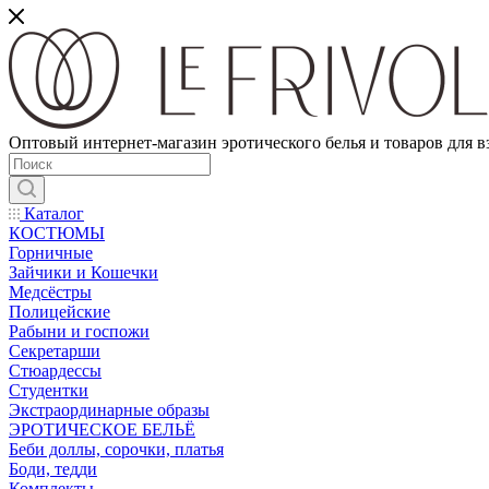
Оптовый интернет-магазин эротического белья и товаров для 
Каталог
КОСТЮМЫ
Горничные
Зайчики и Кошечки
Медсёстры
Полицейские
Рабыни и госпожи
Секретарши
Стюардессы
Студентки
Экстраординарные образы
ЭРОТИЧЕСКОЕ БЕЛЬЁ
Беби доллы, сорочки, платья
Боди, тедди
Комплекты