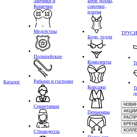
Зайчики и
Беби доллы,
Кошечки
сорочки,
платья
Медсёстры
ТРУС
Боди, тедди
Полицейские
Комплекты
Т
Рабыни и госпожи
Каталог
Корсажи
Т
д
НОВИ
Секретарши
АКЦИ
Пеньюары
РАСП
БРЕН
КОЛЛ
Стюардессы