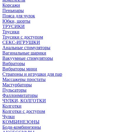
Корсажи
Пеньюары
Пояса для чулок
Юбки, шорты
ТРУСИКИ
Трусики
Трусики с доступом
СЕКС-ИГРУШКИ
Анальные стимуляторы
Вагинальные шарики
Вакуумные стимуляторы
Вибраторы
Вибраторы мини
Страпоны и игрушки для пар
Массажеры простаты
Мастурбаторы
Пульсаторы
Фаллоимитаторы
ЧУЛКИ, КОЛГОТКИ
Колготки
Колготки с доступом
Чулки
КОМБИНЕЗОНЫ
Боди-комбинезоны