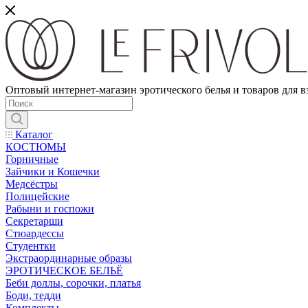
Оптовый интернет-магазин эротического белья и товаров для 
Каталог
КОСТЮМЫ
Горничные
Зайчики и Кошечки
Медсёстры
Полицейские
Рабыни и госпожи
Секретарши
Стюардессы
Студентки
Экстраординарные образы
ЭРОТИЧЕСКОЕ БЕЛЬЁ
Беби доллы, сорочки, платья
Боди, тедди
Комплекты