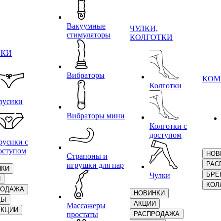
Вакуумные
ЧУЛКИ,
стимуляторы
КОЛГОТКИ
ИКИ
Вибраторы
КОМ
Колготки
русики
Вибраторы мини
Колготки с
доступом
русики с
оступом
НОВ
Страпоны и
РАС
игрушки для пар
НКИ
БРЕ
Чулки
И
КОЛ
РОДАЖА
НОВИНКИ
ДЫ
АКЦИИ
Массажеры
ЕКЦИИ
простаты
РАСПРОДАЖА