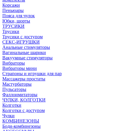
Корсажи
Пеньюары
Пояса для чулок
Юбки, шорты
ТРУСИКИ
Трусики
Трусики с доступом
СЕКС-ИГРУШКИ
Анальные стимуляторы
Вагинальные шарики
Вакуумные стимуляторы
Вибраторы
Вибраторы мини
Страпоны и игрушки для пар
Массажеры простаты
Мастурбаторы
Пульсаторы
Фаллоимитаторы
ЧУЛКИ, КОЛГОТКИ
Колготки
Колготки с доступом
Чулки
КОМБИНЕЗОНЫ
Боди-комбинезоны