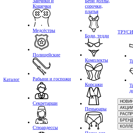
Зайчики и
Беби доллы,
Кошечки
сорочки,
платья
Медсёстры
ТРУС
Боди, тедди
Полицейские
Комплекты
Т
Рабыни и госпожи
Каталог
Корсажи
Т
д
НОВИ
Секретарши
АКЦИ
Пеньюары
РАСП
БРЕН
КОЛЛ
Стюардессы