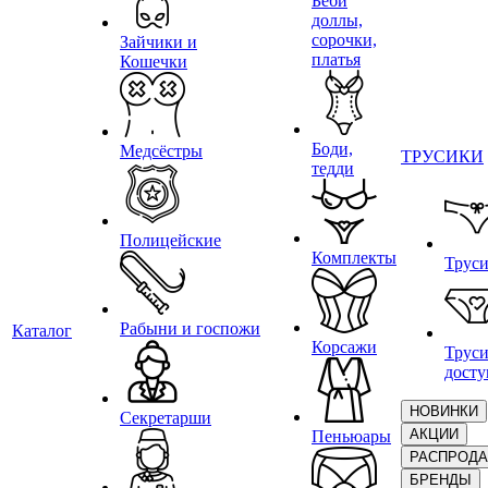
Беби
доллы,
сорочки,
Зайчики и
платья
Кошечки
Боди,
Медсёстры
ТРУСИКИ
тедди
Полицейские
Комплекты
Трус
Рабыни и госпожи
Каталог
Корсажи
Труси
дост
НОВИНКИ
Секретарши
АКЦИИ
Пеньюары
РАСПРОД
БРЕНДЫ