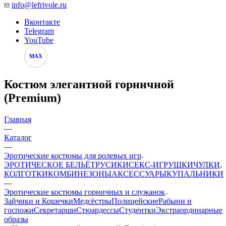
info@lefrivole.ru
Вконтакте
Telegram
YouTube
MAX
Костюм элегантной горничной
(Premium)
Главная
—
Каталог
—
Эротические костюмы для ролевых игр
ЭРОТИЧЕСКОЕ БЕЛЬЁ
ТРУСИКИ
СЕКС-ИГРУШКИ
ЧУЛКИ,
КОЛГОТКИ
КОМБИНЕЗОНЫ
АКСЕССУАРЫ
КУПАЛЬНИКИ
—
Эротические костюмы горничных и служанок
Зайчики и Кошечки
Медсёстры
Полицейские
Рабыни и
госпожи
Секретарши
Стюардессы
Студентки
Экстраординарные
образы