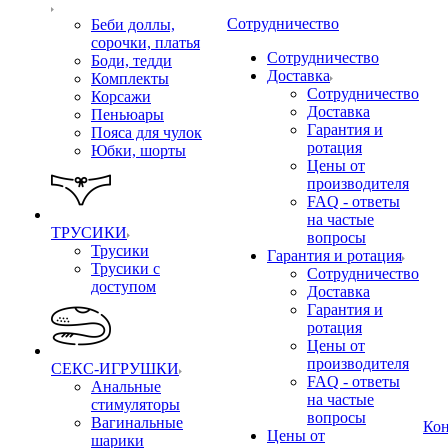
Сотрудничество
Беби доллы,
сорочки, платья
Сотрудничество
Боди, тедди
Доставка
Комплекты
Сотрудничество
Корсажи
Доставка
Пеньюары
Гарантия и
Пояса для чулок
ротация
Юбки, шорты
Цены от
производителя
FAQ - ответы
на частые
ТРУСИКИ
вопросы
Трусики
Гарантия и ротация
Трусики с
Сотрудничество
доступом
Доставка
Гарантия и
ротация
Цены от
производителя
СЕКС-ИГРУШКИ
FAQ - ответы
Анальные
на частые
стимуляторы
вопросы
Вагинальные
Ко
Цены от
шарики