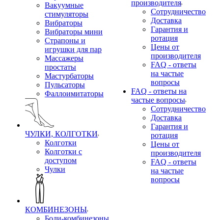
производителя
Вакуумные
Сотрудничество
стимуляторы
Доставка
Вибраторы
Гарантия и
Вибраторы мини
ротация
Страпоны и
Цены от
игрушки для пар
производителя
Массажеры
FAQ - ответы
простаты
на частые
Мастурбаторы
вопросы
Пульсаторы
FAQ - ответы на
Фаллоимитаторы
частые вопросы
Сотрудничество
Доставка
Гарантия и
ЧУЛКИ, КОЛГОТКИ
ротация
Колготки
Цены от
Колготки с
производителя
доступом
FAQ - ответы
Чулки
на частые
вопросы
КОМБИНЕЗОНЫ
Боди-комбинезоны