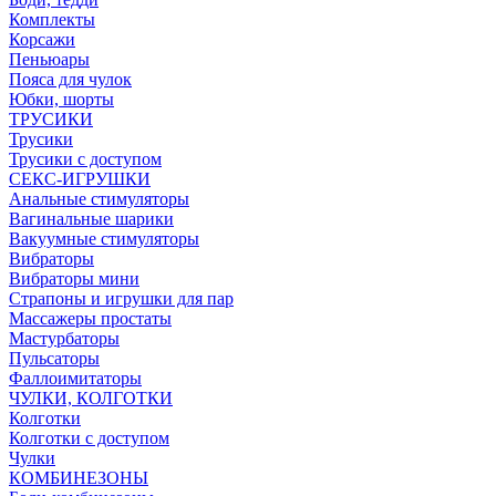
Комплекты
Корсажи
Пеньюары
Пояса для чулок
Юбки, шорты
ТРУСИКИ
Трусики
Трусики с доступом
СЕКС-ИГРУШКИ
Анальные стимуляторы
Вагинальные шарики
Вакуумные стимуляторы
Вибраторы
Вибраторы мини
Страпоны и игрушки для пар
Массажеры простаты
Мастурбаторы
Пульсаторы
Фаллоимитаторы
ЧУЛКИ, КОЛГОТКИ
Колготки
Колготки с доступом
Чулки
КОМБИНЕЗОНЫ