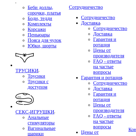
Сотрудничество
Беби доллы,
сорочки, платья
Сотрудничество
Боди, тедди
Доставка
Комплекты
Сотрудничество
Корсажи
Доставка
Пеньюары
Гарантия и
Пояса для чулок
ротация
Юбки, шорты
Цены от
производителя
FAQ - ответы
на частые
ТРУСИКИ
вопросы
Трусики
Гарантия и ротация
Трусики с
Сотрудничество
доступом
Доставка
Гарантия и
ротация
Цены от
производителя
СЕКС-ИГРУШКИ
FAQ - ответы
Анальные
на частые
стимуляторы
вопросы
Вагинальные
Ко
Цены от
шарики