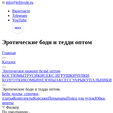
info@lefrivole.ru
Вконтакте
Telegram
YouTube
MAX
Эротические боди и тедди оптом
Главная
—
Каталог
—
Эротическое нижнее бельё оптом
КОСТЮМЫ
ТРУСИКИ
СЕКС-ИГРУШКИ
ЧУЛКИ,
КОЛГОТКИ
КОМБИНЕЗОНЫ
АКСЕССУАРЫ
КУПАЛЬНИКИ
—
Эротические боди и тедди оптом
Беби доллы, сорочки,
платья
Комплекты
Корсажи
Пеньюары
Пояса для чулок
Юбки,
шорты
Фильтр
По умолчанию