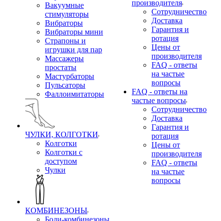
производителя
Вакуумные
Сотрудничество
стимуляторы
Доставка
Вибраторы
Гарантия и
Вибраторы мини
ротация
Страпоны и
Цены от
игрушки для пар
производителя
Массажеры
FAQ - ответы
простаты
на частые
Мастурбаторы
вопросы
Пульсаторы
FAQ - ответы на
Фаллоимитаторы
частые вопросы
Сотрудничество
Доставка
Гарантия и
ЧУЛКИ, КОЛГОТКИ
ротация
Колготки
Цены от
Колготки с
производителя
доступом
FAQ - ответы
Чулки
на частые
вопросы
КОМБИНЕЗОНЫ
Боди-комбинезоны