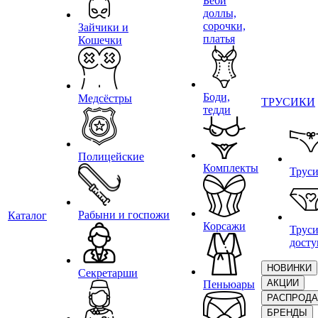
Беби
доллы,
сорочки,
Зайчики и
платья
Кошечки
Боди,
Медсёстры
ТРУСИКИ
тедди
Полицейские
Комплекты
Трус
Рабыни и госпожи
Каталог
Корсажи
Труси
дост
НОВИНКИ
Секретарши
АКЦИИ
Пеньюары
РАСПРОД
БРЕНДЫ