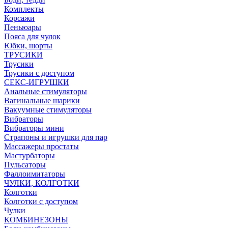
Комплекты
Корсажи
Пеньюары
Пояса для чулок
Юбки, шорты
ТРУСИКИ
Трусики
Трусики с доступом
СЕКС-ИГРУШКИ
Анальные стимуляторы
Вагинальные шарики
Вакуумные стимуляторы
Вибраторы
Вибраторы мини
Страпоны и игрушки для пар
Массажеры простаты
Мастурбаторы
Пульсаторы
Фаллоимитаторы
ЧУЛКИ, КОЛГОТКИ
Колготки
Колготки с доступом
Чулки
КОМБИНЕЗОНЫ