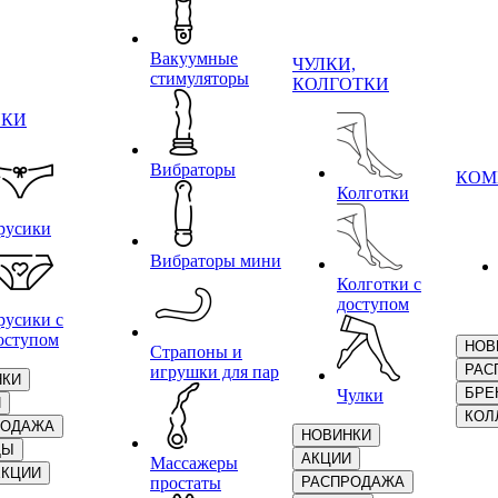
Вакуумные
ЧУЛКИ,
стимуляторы
КОЛГОТКИ
ИКИ
Вибраторы
КОМ
Колготки
русики
Вибраторы мини
Колготки с
доступом
русики с
оступом
НОВ
Страпоны и
РАС
игрушки для пар
НКИ
БРЕ
Чулки
И
КОЛ
РОДАЖА
НОВИНКИ
ДЫ
АКЦИИ
Массажеры
ЕКЦИИ
простаты
РАСПРОДАЖА