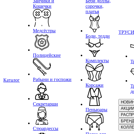
Зайчики и
Беби доллы,
Кошечки
сорочки,
платья
Медсёстры
ТРУС
Боди, тедди
Полицейские
Комплекты
Т
Рабыни и госпожи
Каталог
Корсажи
Т
д
НОВИ
Секретарши
АКЦИ
Пеньюары
РАСП
БРЕН
КОЛЛ
Стюардессы