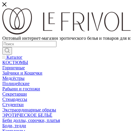
Оптовый интернет-магазин эротического белья и товаров для 
Каталог
КОСТЮМЫ
Горничные
Зайчики и Кошечки
Медсёстры
Полицейские
Рабыни и госпожи
Секретарши
Стюардессы
Студентки
Экстраординарные образы
ЭРОТИЧЕСКОЕ БЕЛЬЁ
Беби доллы, сорочки, платья
Боди, тедди
Комплекты