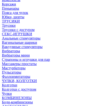
Корсажи
Пеньюары
Пояса для чулок
Юбки, шорты
ТРУСИКИ
Трусики
Трусики с доступом
СЕКС-ИГРУШКИ
Анальные стимуляторы
Вагинальные шарики
Вакуумные стимуляторы
Вибраторы
Вибраторы мини
Страпоны и игрушки для пар
Массажеры простаты
Мастурбаторы
Пульсаторы
Фаллоимитаторы
ЧУЛКИ, КОЛГОТКИ
Колготки
Колготки с доступом
Чулки
КОМБИНЕЗОНЫ
Боди-комбинезоны