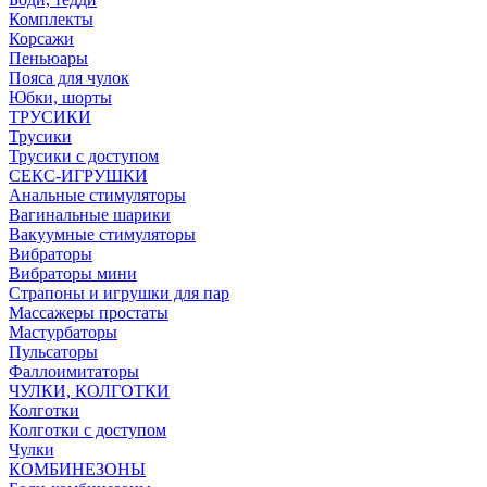
Комплекты
Корсажи
Пеньюары
Пояса для чулок
Юбки, шорты
ТРУСИКИ
Трусики
Трусики с доступом
СЕКС-ИГРУШКИ
Анальные стимуляторы
Вагинальные шарики
Вакуумные стимуляторы
Вибраторы
Вибраторы мини
Страпоны и игрушки для пар
Массажеры простаты
Мастурбаторы
Пульсаторы
Фаллоимитаторы
ЧУЛКИ, КОЛГОТКИ
Колготки
Колготки с доступом
Чулки
КОМБИНЕЗОНЫ