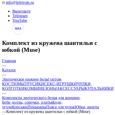
info@lefrivole.ru
Вконтакте
Telegram
YouTube
MAX
Комплект из кружева шантильи с
юбкой (Muse)
Главная
—
Каталог
—
Эротическое нижнее бельё оптом
КОСТЮМЫ
ТРУСИКИ
СЕКС-ИГРУШКИ
ЧУЛКИ,
КОЛГОТКИ
КОМБИНЕЗОНЫ
АКСЕССУАРЫ
КУПАЛЬНИКИ
—
Комплекты эротического белья для женщин
Беби доллы, сорочки, платья
Боди,
тедди
Корсажи
Пеньюары
Пояса для чулок
Юбки, шорты
—
Комплект из кружева шантильи с юбкой (Muse)