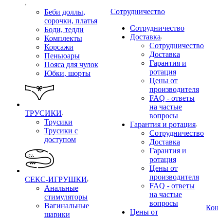
Сотрудничество
Беби доллы,
сорочки, платья
Сотрудничество
Боди, тедди
Доставка
Комплекты
Сотрудничество
Корсажи
Доставка
Пеньюары
Гарантия и
Пояса для чулок
ротация
Юбки, шорты
Цены от
производителя
FAQ - ответы
на частые
ТРУСИКИ
вопросы
Трусики
Гарантия и ротация
Трусики с
Сотрудничество
доступом
Доставка
Гарантия и
ротация
Цены от
производителя
СЕКС-ИГРУШКИ
FAQ - ответы
Анальные
на частые
стимуляторы
вопросы
Вагинальные
Ко
Цены от
шарики