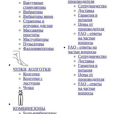
производителя
Вакуумные
Сотрудничество
стимуляторы
Доставка
Вибраторы
Гарантия и
Вибраторы мини
ротация
Страпоны и
Цены от
игрушки для пар
производителя
Массажеры
FAQ - ответы
простаты
на частые
Мастурбаторы
вопросы
Пульсаторы
FAQ - ответы на
Фаллоимитаторы
частые вопросы
Сотрудничество
Доставка
Гарантия и
ЧУЛКИ, КОЛГОТКИ
ротация
Колготки
Цены от
Колготки с
производителя
доступом
FAQ - ответы
Чулки
на частые
вопросы
КОМБИНЕЗОНЫ
Боди-комбинезоны