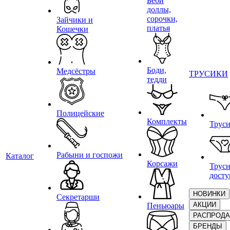
Беби
доллы,
сорочки,
Зайчики и
платья
Кошечки
Боди,
Медсёстры
ТРУСИКИ
тедди
Полицейские
Комплекты
Трус
Рабыни и госпожи
Каталог
Корсажи
Труси
дост
НОВИНКИ
Секретарши
АКЦИИ
Пеньюары
РАСПРОД
БРЕНДЫ