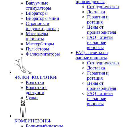
производителя
Вакуумные
Сотрудничество
стимуляторы
Доставка
Вибраторы
Гарантия и
Вибраторы мини
ротация
Страпоны и
Цены от
игрушки для пар
производителя
Массажеры
FAQ - ответы
простаты
на частые
Мастурбаторы
вопросы
Пульсаторы
FAQ - ответы на
Фаллоимитаторы
частые вопросы
Сотрудничество
Доставка
Гарантия и
ЧУЛКИ, КОЛГОТКИ
ротация
Колготки
Цены от
Колготки с
производителя
доступом
FAQ - ответы
Чулки
на частые
вопросы
КОМБИНЕЗОНЫ
Боди-комбинезоны