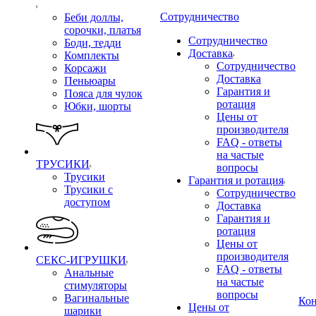
Сотрудничество
Беби доллы,
сорочки, платья
Сотрудничество
Боди, тедди
Доставка
Комплекты
Сотрудничество
Корсажи
Доставка
Пеньюары
Гарантия и
Пояса для чулок
ротация
Юбки, шорты
Цены от
производителя
FAQ - ответы
на частые
ТРУСИКИ
вопросы
Трусики
Гарантия и ротация
Трусики с
Сотрудничество
доступом
Доставка
Гарантия и
ротация
Цены от
производителя
СЕКС-ИГРУШКИ
FAQ - ответы
Анальные
на частые
стимуляторы
вопросы
Вагинальные
Ко
Цены от
шарики