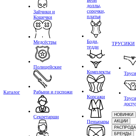
Беби
доллы,
сорочки,
Зайчики и
платья
Кошечки
Боди,
Медсёстры
ТРУСИКИ
тедди
Полицейские
Комплекты
Трус
Рабыни и госпожи
Каталог
Корсажи
Труси
дост
НОВИНКИ
Секретарши
АКЦИИ
Пеньюары
РАСПРОД
БРЕНДЫ