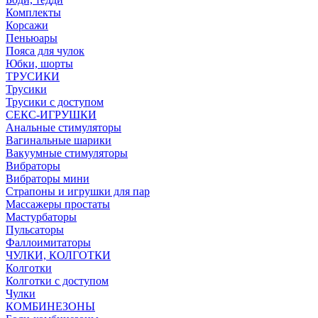
Комплекты
Корсажи
Пеньюары
Пояса для чулок
Юбки, шорты
ТРУСИКИ
Трусики
Трусики с доступом
СЕКС-ИГРУШКИ
Анальные стимуляторы
Вагинальные шарики
Вакуумные стимуляторы
Вибраторы
Вибраторы мини
Страпоны и игрушки для пар
Массажеры простаты
Мастурбаторы
Пульсаторы
Фаллоимитаторы
ЧУЛКИ, КОЛГОТКИ
Колготки
Колготки с доступом
Чулки
КОМБИНЕЗОНЫ