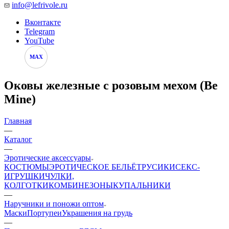
info@lefrivole.ru
Вконтакте
Telegram
YouTube
MAX
Оковы железные с розовым мехом (Be
Mine)
Главная
—
Каталог
—
Эротические аксессуары
КОСТЮМЫ
ЭРОТИЧЕСКОЕ БЕЛЬЁ
ТРУСИКИ
СЕКС-
ИГРУШКИ
ЧУЛКИ,
КОЛГОТКИ
КОМБИНЕЗОНЫ
КУПАЛЬНИКИ
—
Наручники и поножи оптом
Маски
Портупеи
Украшения на грудь
—