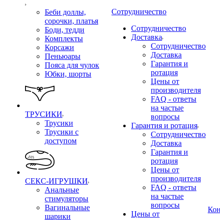
Сотрудничество
Беби доллы,
сорочки, платья
Сотрудничество
Боди, тедди
Доставка
Комплекты
Сотрудничество
Корсажи
Доставка
Пеньюары
Гарантия и
Пояса для чулок
ротация
Юбки, шорты
Цены от
производителя
FAQ - ответы
на частые
ТРУСИКИ
вопросы
Трусики
Гарантия и ротация
Трусики с
Сотрудничество
доступом
Доставка
Гарантия и
ротация
Цены от
производителя
СЕКС-ИГРУШКИ
FAQ - ответы
Анальные
на частые
стимуляторы
вопросы
Вагинальные
Ко
Цены от
шарики