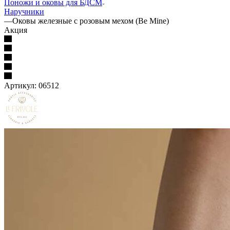
Поножи и оковы для БДСМ
Наручники
—
Оковы железные с розовым мехом (Be Mine)
Акция
Артикул:
06512