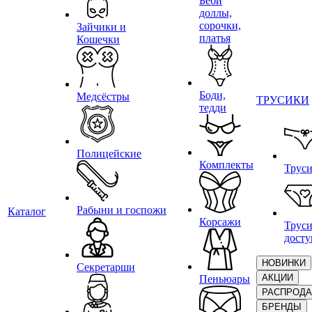
Беби
доллы,
сорочки,
Зайчики и
платья
Кошечки
Боди,
Медсёстры
ТРУСИКИ
тедди
Полицейские
Комплекты
Трус
Рабыни и госпожи
Каталог
Корсажи
Труси
дост
НОВИНКИ
Секретарши
АКЦИИ
Пеньюары
РАСПРОД
БРЕНДЫ