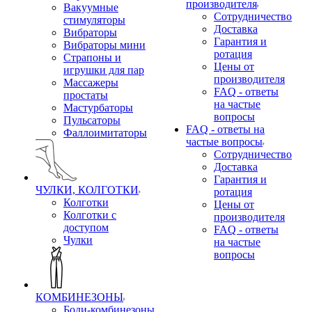
производителя
Вакуумные
Сотрудничество
стимуляторы
Доставка
Вибраторы
Гарантия и
Вибраторы мини
ротация
Страпоны и
Цены от
игрушки для пар
производителя
Массажеры
FAQ - ответы
простаты
на частые
Мастурбаторы
вопросы
Пульсаторы
FAQ - ответы на
Фаллоимитаторы
частые вопросы
Сотрудничество
Доставка
Гарантия и
ЧУЛКИ, КОЛГОТКИ
ротация
Колготки
Цены от
Колготки с
производителя
доступом
FAQ - ответы
Чулки
на частые
вопросы
КОМБИНЕЗОНЫ
Боди-комбинезоны