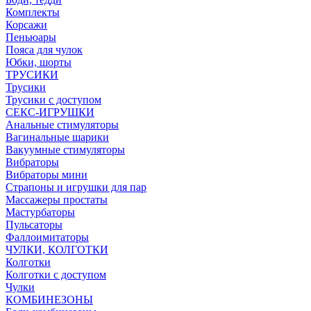
Комплекты
Корсажи
Пеньюары
Пояса для чулок
Юбки, шорты
ТРУСИКИ
Трусики
Трусики с доступом
СЕКС-ИГРУШКИ
Анальные стимуляторы
Вагинальные шарики
Вакуумные стимуляторы
Вибраторы
Вибраторы мини
Страпоны и игрушки для пар
Массажеры простаты
Мастурбаторы
Пульсаторы
Фаллоимитаторы
ЧУЛКИ, КОЛГОТКИ
Колготки
Колготки с доступом
Чулки
КОМБИНЕЗОНЫ