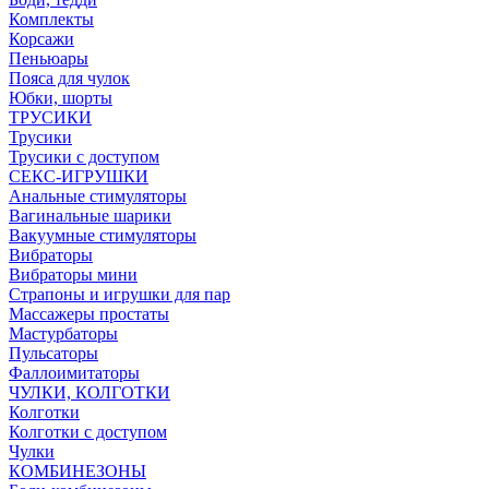
Комплекты
Корсажи
Пеньюары
Пояса для чулок
Юбки, шорты
ТРУСИКИ
Трусики
Трусики с доступом
СЕКС-ИГРУШКИ
Анальные стимуляторы
Вагинальные шарики
Вакуумные стимуляторы
Вибраторы
Вибраторы мини
Страпоны и игрушки для пар
Массажеры простаты
Мастурбаторы
Пульсаторы
Фаллоимитаторы
ЧУЛКИ, КОЛГОТКИ
Колготки
Колготки с доступом
Чулки
КОМБИНЕЗОНЫ