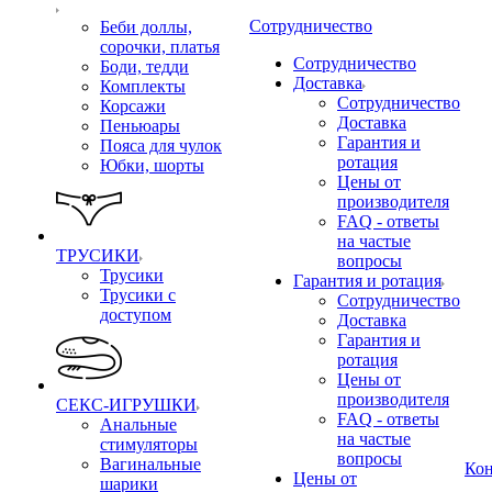
Сотрудничество
Беби доллы,
сорочки, платья
Сотрудничество
Боди, тедди
Доставка
Комплекты
Сотрудничество
Корсажи
Доставка
Пеньюары
Гарантия и
Пояса для чулок
ротация
Юбки, шорты
Цены от
производителя
FAQ - ответы
на частые
ТРУСИКИ
вопросы
Трусики
Гарантия и ротация
Трусики с
Сотрудничество
доступом
Доставка
Гарантия и
ротация
Цены от
производителя
СЕКС-ИГРУШКИ
FAQ - ответы
Анальные
на частые
стимуляторы
вопросы
Вагинальные
Ко
Цены от
шарики