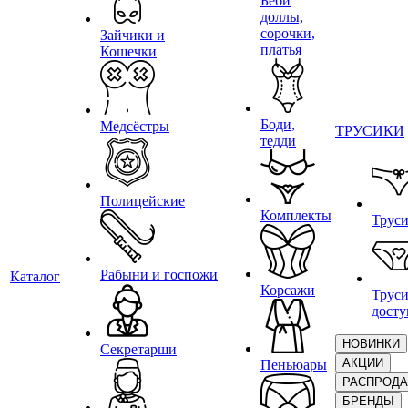
Беби
доллы,
сорочки,
Зайчики и
платья
Кошечки
Боди,
Медсёстры
ТРУСИКИ
тедди
Полицейские
Комплекты
Трус
Рабыни и госпожи
Каталог
Корсажи
Труси
дост
НОВИНКИ
Секретарши
АКЦИИ
Пеньюары
РАСПРОД
БРЕНДЫ