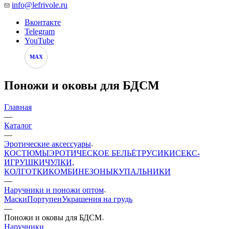
info@lefrivole.ru
Вконтакте
Telegram
YouTube
MAX
Поножи и оковы для БДСМ
Главная
—
Каталог
—
Эротические аксессуары
КОСТЮМЫ
ЭРОТИЧЕСКОЕ БЕЛЬЁ
ТРУСИКИ
СЕКС-
ИГРУШКИ
ЧУЛКИ,
КОЛГОТКИ
КОМБИНЕЗОНЫ
КУПАЛЬНИКИ
—
Наручники и поножи оптом
Маски
Портупеи
Украшения на грудь
—
Поножи и оковы для БДСМ
Наручники