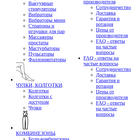
производителя
Вакуумные
Сотрудничество
стимуляторы
Доставка
Вибраторы
Гарантия и
Вибраторы мини
ротация
Страпоны и
Цены от
игрушки для пар
производителя
Массажеры
FAQ - ответы
простаты
на частые
Мастурбаторы
вопросы
Пульсаторы
FAQ - ответы на
Фаллоимитаторы
частые вопросы
Сотрудничество
Доставка
Гарантия и
ЧУЛКИ, КОЛГОТКИ
ротация
Колготки
Цены от
Колготки с
производителя
доступом
FAQ - ответы
Чулки
на частые
вопросы
КОМБИНЕЗОНЫ
Боди-комбинезоны