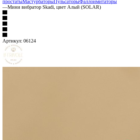
простаты
Мастурбаторы
Пульсаторы
Фаллоимитаторы
—
Мини вибратор Skadi, цвет Алый (SOLAR)
Артикул:
06124