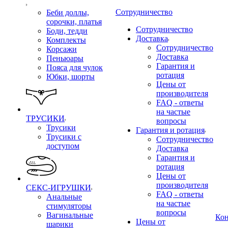
Сотрудничество
Беби доллы,
сорочки, платья
Сотрудничество
Боди, тедди
Доставка
Комплекты
Сотрудничество
Корсажи
Доставка
Пеньюары
Гарантия и
Пояса для чулок
ротация
Юбки, шорты
Цены от
производителя
FAQ - ответы
на частые
ТРУСИКИ
вопросы
Трусики
Гарантия и ротация
Трусики с
Сотрудничество
доступом
Доставка
Гарантия и
ротация
Цены от
производителя
СЕКС-ИГРУШКИ
FAQ - ответы
Анальные
на частые
стимуляторы
вопросы
Вагинальные
Ко
Цены от
шарики