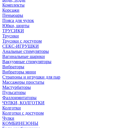
Комплекты
Корсажи
Пеньюары
Пояса для чулок
Юбки, шорты
ТРУСИКИ
Трусики
Трусики с доступом
СЕКС-ИГРУШКИ
Анальные стимуляторы
Вагинальные шарики
Вакуумные стимуляторы
Вибраторы
Вибраторы мини
Страпоны и игрушки для пар
Массажеры простаты
Мастурбаторы
Пульсаторы
Фаллоимитаторы
ЧУЛКИ, КОЛГОТКИ
Колготки
Колготки с доступом
Чулки
КОМБИНЕЗОНЫ