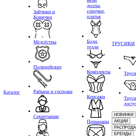
Беби
доллы,
сорочки,
Зайчики и
платья
Кошечки
Боди,
Медсёстры
ТРУСИКИ
тедди
Полицейские
Комплекты
Трус
Рабыни и госпожи
Каталог
Корсажи
Труси
дост
НОВИНКИ
Секретарши
АКЦИИ
Пеньюары
РАСПРОД
БРЕНДЫ