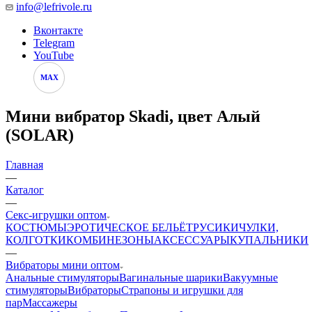
info@lefrivole.ru
Вконтакте
Telegram
YouTube
MAX
Мини вибратор Skadi, цвет Алый
(SOLAR)
Главная
—
Каталог
—
Секс-игрушки оптом
КОСТЮМЫ
ЭРОТИЧЕСКОЕ БЕЛЬЁ
ТРУСИКИ
ЧУЛКИ,
КОЛГОТКИ
КОМБИНЕЗОНЫ
АКСЕССУАРЫ
КУПАЛЬНИКИ
—
Вибраторы мини оптом
Анальные стимуляторы
Вагинальные шарики
Вакуумные
стимуляторы
Вибраторы
Страпоны и игрушки для
пар
Массажеры