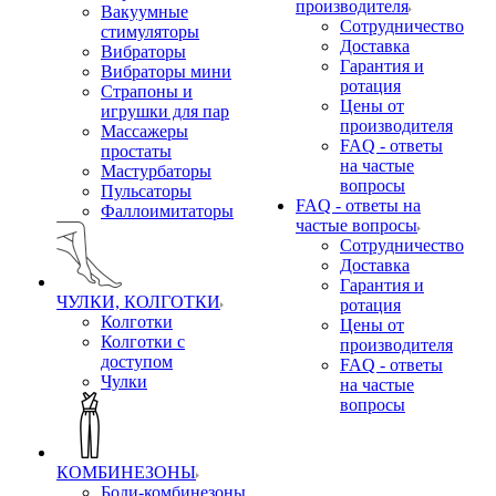
производителя
Вакуумные
Сотрудничество
стимуляторы
Доставка
Вибраторы
Гарантия и
Вибраторы мини
ротация
Страпоны и
Цены от
игрушки для пар
производителя
Массажеры
FAQ - ответы
простаты
на частые
Мастурбаторы
вопросы
Пульсаторы
FAQ - ответы на
Фаллоимитаторы
частые вопросы
Сотрудничество
Доставка
Гарантия и
ЧУЛКИ, КОЛГОТКИ
ротация
Колготки
Цены от
Колготки с
производителя
доступом
FAQ - ответы
Чулки
на частые
вопросы
КОМБИНЕЗОНЫ
Боди-комбинезоны