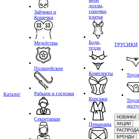
Беби
доллы,
сорочки,
Зайчики и
платья
Кошечки
Боди,
Медсёстры
ТРУСИКИ
тедди
Полицейские
Комплекты
Трус
Рабыни и госпожи
Каталог
Корсажи
Труси
дост
НОВИНКИ
Секретарши
АКЦИИ
Пеньюары
РАСПРОД
БРЕНДЫ