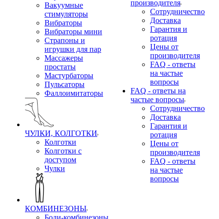
производителя
Вакуумные
Сотрудничество
стимуляторы
Доставка
Вибраторы
Гарантия и
Вибраторы мини
ротация
Страпоны и
Цены от
игрушки для пар
производителя
Массажеры
FAQ - ответы
простаты
на частые
Мастурбаторы
вопросы
Пульсаторы
FAQ - ответы на
Фаллоимитаторы
частые вопросы
Сотрудничество
Доставка
Гарантия и
ЧУЛКИ, КОЛГОТКИ
ротация
Колготки
Цены от
Колготки с
производителя
доступом
FAQ - ответы
Чулки
на частые
вопросы
КОМБИНЕЗОНЫ
Боди-комбинезоны