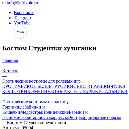
info@lefrivole.ru
Вконтакте
Telegram
YouTube
MAX
Костюм Студентки хулиганки
Главная
—
Каталог
—
Эротические костюмы для ролевых игр
ЭРОТИЧЕСКОЕ БЕЛЬЁ
ТРУСИКИ
СЕКС-ИГРУШКИ
ЧУЛКИ,
КОЛГОТКИ
КОМБИНЕЗОНЫ
АКСЕССУАРЫ
КУПАЛЬНИКИ
—
Эротические костюмы школьниц
Горничные
Зайчики и
Кошечки
Медсёстры
Полицейские
Рабыни и
госпожи
Секретарши
Стюардессы
Экстраординарные образы
—
Костюм Студентки хулиганки
Артикул:
05004