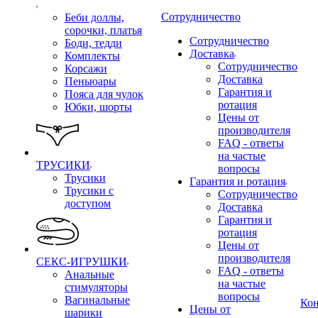
Сотрудничество
Беби доллы,
сорочки, платья
Сотрудничество
Боди, тедди
Доставка
Комплекты
Сотрудничество
Корсажи
Доставка
Пеньюары
Гарантия и
Пояса для чулок
ротация
Юбки, шорты
Цены от
производителя
FAQ - ответы
на частые
ТРУСИКИ
вопросы
Трусики
Гарантия и ротация
Трусики с
Сотрудничество
доступом
Доставка
Гарантия и
ротация
Цены от
производителя
СЕКС-ИГРУШКИ
FAQ - ответы
Анальные
на частые
стимуляторы
вопросы
Вагинальные
Ко
Цены от
шарики