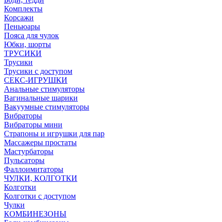
Комплекты
Корсажи
Пеньюары
Пояса для чулок
Юбки, шорты
ТРУСИКИ
Трусики
Трусики с доступом
СЕКС-ИГРУШКИ
Анальные стимуляторы
Вагинальные шарики
Вакуумные стимуляторы
Вибраторы
Вибраторы мини
Страпоны и игрушки для пар
Массажеры простаты
Мастурбаторы
Пульсаторы
Фаллоимитаторы
ЧУЛКИ, КОЛГОТКИ
Колготки
Колготки с доступом
Чулки
КОМБИНЕЗОНЫ