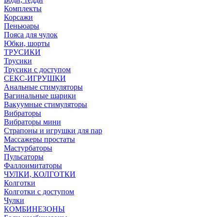
Комплекты
Корсажи
Пеньюары
Пояса для чулок
Юбки, шорты
ТРУСИКИ
Трусики
Трусики с доступом
СЕКС-ИГРУШКИ
Анальные стимуляторы
Вагинальные шарики
Вакуумные стимуляторы
Вибраторы
Вибраторы мини
Страпоны и игрушки для пар
Массажеры простаты
Мастурбаторы
Пульсаторы
Фаллоимитаторы
ЧУЛКИ, КОЛГОТКИ
Колготки
Колготки с доступом
Чулки
КОМБИНЕЗОНЫ