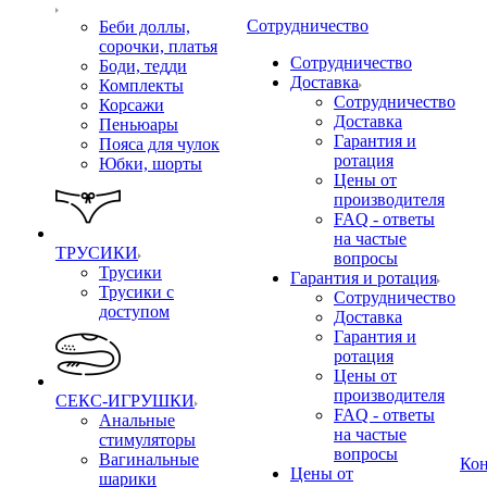
Сотрудничество
Беби доллы,
сорочки, платья
Сотрудничество
Боди, тедди
Доставка
Комплекты
Сотрудничество
Корсажи
Доставка
Пеньюары
Гарантия и
Пояса для чулок
ротация
Юбки, шорты
Цены от
производителя
FAQ - ответы
на частые
ТРУСИКИ
вопросы
Трусики
Гарантия и ротация
Трусики с
Сотрудничество
доступом
Доставка
Гарантия и
ротация
Цены от
производителя
СЕКС-ИГРУШКИ
FAQ - ответы
Анальные
на частые
стимуляторы
вопросы
Вагинальные
Ко
Цены от
шарики