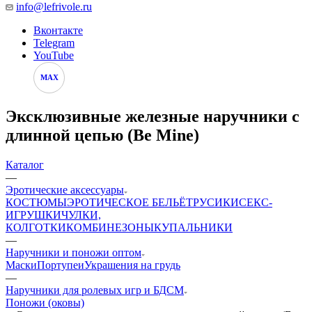
info@lefrivole.ru
Вконтакте
Telegram
YouTube
MAX
Эксклюзивные железные наручники с
длинной цепью (Be Mine)
Каталог
—
Эротические аксессуары
КОСТЮМЫ
ЭРОТИЧЕСКОЕ БЕЛЬЁ
ТРУСИКИ
СЕКС-
ИГРУШКИ
ЧУЛКИ,
КОЛГОТКИ
КОМБИНЕЗОНЫ
КУПАЛЬНИКИ
—
Наручники и поножи оптом
Маски
Портупеи
Украшения на грудь
—
Наручники для ролевых игр и БДСМ
Поножи (оковы)