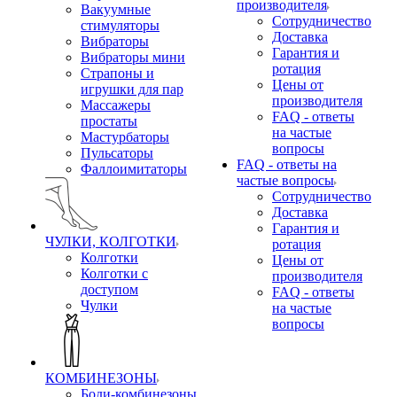
производителя
Вакуумные
Сотрудничество
стимуляторы
Доставка
Вибраторы
Гарантия и
Вибраторы мини
ротация
Страпоны и
Цены от
игрушки для пар
производителя
Массажеры
FAQ - ответы
простаты
на частые
Мастурбаторы
вопросы
Пульсаторы
FAQ - ответы на
Фаллоимитаторы
частые вопросы
Сотрудничество
Доставка
Гарантия и
ЧУЛКИ, КОЛГОТКИ
ротация
Колготки
Цены от
Колготки с
производителя
доступом
FAQ - ответы
Чулки
на частые
вопросы
КОМБИНЕЗОНЫ
Боди-комбинезоны