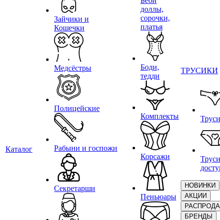
Беби
доллы,
сорочки,
Зайчики и
платья
Кошечки
Боди,
Медсёстры
ТРУСИКИ
тедди
Полицейские
Комплекты
Трус
Рабыни и госпожи
Каталог
Корсажи
Труси
дост
НОВИНКИ
Секретарши
АКЦИИ
Пеньюары
РАСПРОД
БРЕНДЫ