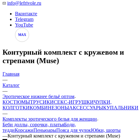
info@lefrivole.ru
Вконтакте
Telegram
YouTube
MAX
Контурный комплект с кружевом и
стрепами (Muse)
Главная
—
Каталог
—
Эротическое нижнее бельё оптом
КОСТЮМЫ
ТРУСИКИ
СЕКС-ИГРУШКИ
ЧУЛКИ,
КОЛГОТКИ
КОМБИНЕЗОНЫ
АКСЕССУАРЫ
КУПАЛЬНИКИ
—
Комплекты эротического белья для женщин
Беби доллы, сорочки, платья
Боди,
тедди
Корсажи
Пеньюары
Пояса для чулок
Юбки, шорты
—
Контурный комплект с кружевом и стрепами (Muse)