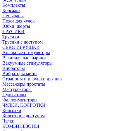
Комплекты
Корсажи
Пеньюары
Пояса для чулок
Юбки, шорты
ТРУСИКИ
Трусики
Трусики с доступом
СЕКС-ИГРУШКИ
Анальные стимуляторы
Вагинальные шарики
Вакуумные стимуляторы
Вибраторы
Вибраторы мини
Страпоны и игрушки для пар
Массажеры простаты
Мастурбаторы
Пульсаторы
Фаллоимитаторы
ЧУЛКИ, КОЛГОТКИ
Колготки
Колготки с доступом
Чулки
КОМБИНЕЗОНЫ