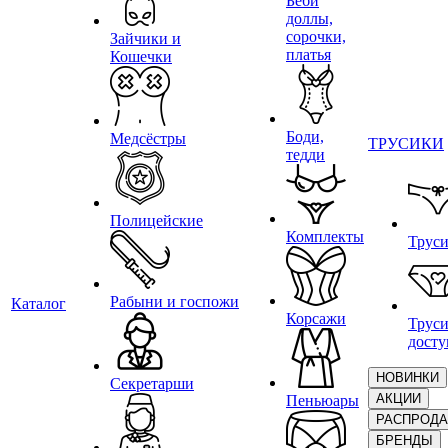
Беби
доллы,
сорочки,
Зайчики и
платья
Кошечки
Боди,
Медсёстры
ТРУСИКИ
тедди
Полицейские
Комплекты
Трус
Рабыни и госпожи
Каталог
Корсажи
Труси
дост
НОВИНКИ
Секретарши
АКЦИИ
Пеньюары
РАСПРОД
БРЕНДЫ