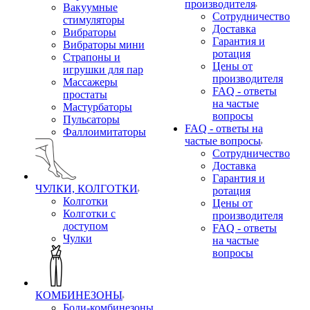
производителя
Вакуумные
Сотрудничество
стимуляторы
Доставка
Вибраторы
Гарантия и
Вибраторы мини
ротация
Страпоны и
Цены от
игрушки для пар
производителя
Массажеры
FAQ - ответы
простаты
на частые
Мастурбаторы
вопросы
Пульсаторы
FAQ - ответы на
Фаллоимитаторы
частые вопросы
Сотрудничество
Доставка
Гарантия и
ЧУЛКИ, КОЛГОТКИ
ротация
Колготки
Цены от
Колготки с
производителя
доступом
FAQ - ответы
Чулки
на частые
вопросы
КОМБИНЕЗОНЫ
Боди-комбинезоны