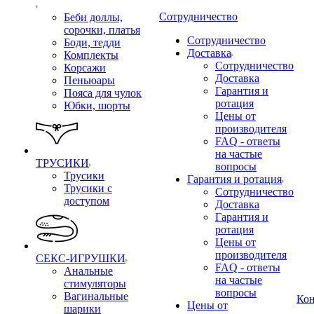
Сотрудничество
Беби доллы,
сорочки, платья
Сотрудничество
Боди, тедди
Доставка
Комплекты
Сотрудничество
Корсажи
Доставка
Пеньюары
Гарантия и
Пояса для чулок
ротация
Юбки, шорты
Цены от
производителя
FAQ - ответы
на частые
ТРУСИКИ
вопросы
Трусики
Гарантия и ротация
Трусики с
Сотрудничество
доступом
Доставка
Гарантия и
ротация
Цены от
производителя
СЕКС-ИГРУШКИ
FAQ - ответы
Анальные
на частые
стимуляторы
вопросы
Вагинальные
Ко
Цены от
шарики