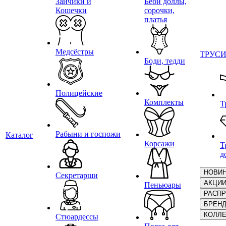
Зайчики и
Беби доллы,
Кошечки
сорочки,
платья
Медсёстры
ТРУС
Боди, тедди
Полицейские
Комплекты
Т
Рабыни и госпожи
Каталог
Корсажи
Т
д
НОВИ
Секретарши
АКЦИ
Пеньюары
РАСП
БРЕН
КОЛЛ
Стюардессы