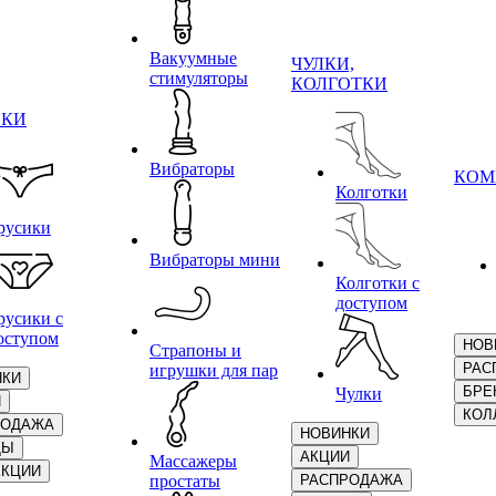
Вакуумные
ЧУЛКИ,
стимуляторы
КОЛГОТКИ
ИКИ
Вибраторы
КОМ
Колготки
русики
Вибраторы мини
Колготки с
доступом
русики с
оступом
НОВ
Страпоны и
РАС
игрушки для пар
НКИ
БРЕ
Чулки
И
КОЛ
РОДАЖА
НОВИНКИ
ДЫ
АКЦИИ
Массажеры
ЕКЦИИ
простаты
РАСПРОДАЖА