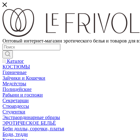
Оптовый интернет-магазин эротического белья и товаров для 
Каталог
КОСТЮМЫ
Горничные
Зайчики и Кошечки
Медсёстры
Полицейские
Рабыни и госпожи
Секретарши
Стюардессы
Студентки
Экстраординарные образы
ЭРОТИЧЕСКОЕ БЕЛЬЁ
Беби доллы, сорочки, платья
Боди, тедди
Комплекты