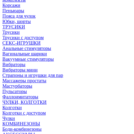
Корсажи
Пеньюары
Пояса для чулок
Юбки, шорты
ТРУСИКИ
Трусики
Трусики с доступом
СЕКС-ИГРУШКИ
Анальные стимуляторы
Вагинальные шарики
Вакуумные стимуляторы
Вибраторы
Вибраторы мини
Страпоны и игрушки для пар
Массажеры простаты
Мастурбаторы
Пульсаторы
Фаллоимитаторы
ЧУЛКИ, КОЛГОТКИ
Колготки
Колготки с доступом
Чулки
КОМБИНЕЗОНЫ
Боди-комбинезоны