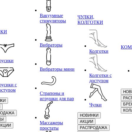
Вакуумные
ЧУЛКИ,
стимуляторы
КОЛГОТКИ
ИКИ
Вибраторы
КОМ
Колготки
русики
Вибраторы мини
Колготки с
доступом
русики с
оступом
НОВ
Страпоны и
РАС
игрушки для пар
НКИ
БРЕ
Чулки
И
КОЛ
РОДАЖА
НОВИНКИ
ДЫ
АКЦИИ
Массажеры
ЕКЦИИ
простаты
РАСПРОДАЖА