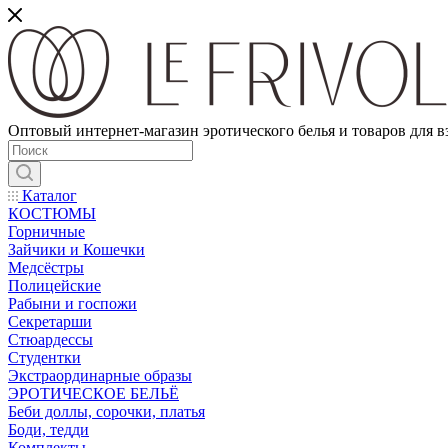
Оптовый интернет-магазин эротического белья и товаров для 
Каталог
КОСТЮМЫ
Горничные
Зайчики и Кошечки
Медсёстры
Полицейские
Рабыни и госпожи
Секретарши
Стюардессы
Студентки
Экстраординарные образы
ЭРОТИЧЕСКОЕ БЕЛЬЁ
Беби доллы, сорочки, платья
Боди, тедди
Комплекты