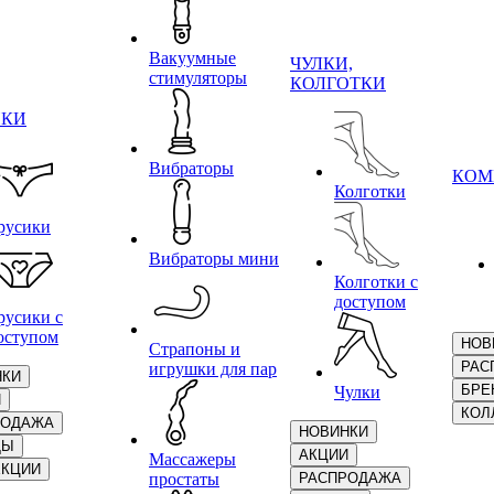
Вакуумные
ЧУЛКИ,
стимуляторы
КОЛГОТКИ
ИКИ
Вибраторы
КОМ
Колготки
русики
Вибраторы мини
Колготки с
доступом
русики с
оступом
НОВ
Страпоны и
РАС
игрушки для пар
НКИ
БРЕ
Чулки
И
КОЛ
РОДАЖА
НОВИНКИ
ДЫ
АКЦИИ
Массажеры
ЕКЦИИ
простаты
РАСПРОДАЖА