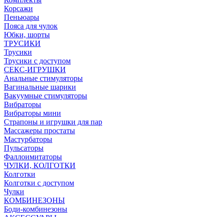
Корсажи
Пеньюары
Пояса для чулок
Юбки, шорты
ТРУСИКИ
Трусики
Трусики с доступом
СЕКС-ИГРУШКИ
Анальные стимуляторы
Вагинальные шарики
Вакуумные стимуляторы
Вибраторы
Вибраторы мини
Страпоны и игрушки для пар
Массажеры простаты
Мастурбаторы
Пульсаторы
Фаллоимитаторы
ЧУЛКИ, КОЛГОТКИ
Колготки
Колготки с доступом
Чулки
КОМБИНЕЗОНЫ
Боди-комбинезоны