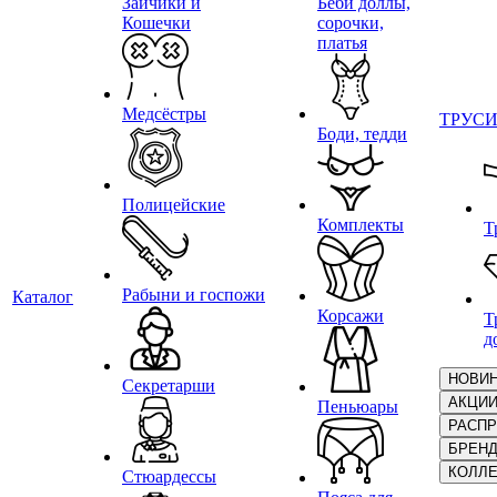
Зайчики и
Беби доллы,
Кошечки
сорочки,
платья
Медсёстры
ТРУС
Боди, тедди
Полицейские
Комплекты
Т
Рабыни и госпожи
Каталог
Корсажи
Т
д
НОВИ
Секретарши
АКЦИ
Пеньюары
РАСП
БРЕН
КОЛЛ
Стюардессы