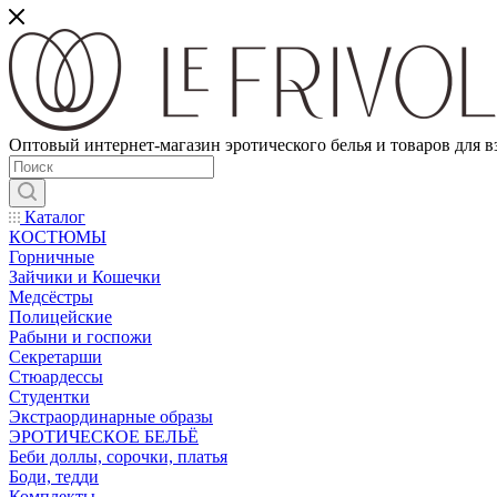
Оптовый интернет-магазин эротического белья и товаров для 
Каталог
КОСТЮМЫ
Горничные
Зайчики и Кошечки
Медсёстры
Полицейские
Рабыни и госпожи
Секретарши
Стюардессы
Студентки
Экстраординарные образы
ЭРОТИЧЕСКОЕ БЕЛЬЁ
Беби доллы, сорочки, платья
Боди, тедди
Комплекты