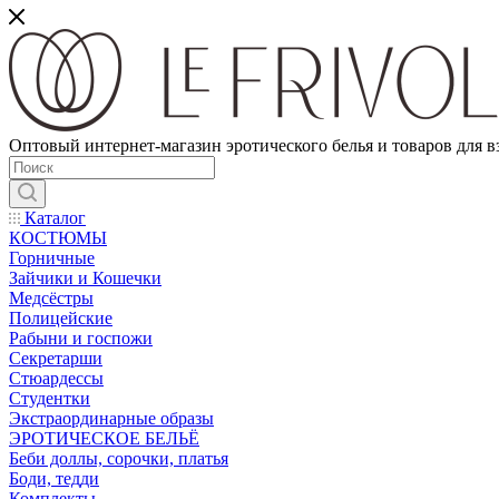
Оптовый интернет-магазин эротического белья и товаров для 
Каталог
КОСТЮМЫ
Горничные
Зайчики и Кошечки
Медсёстры
Полицейские
Рабыни и госпожи
Секретарши
Стюардессы
Студентки
Экстраординарные образы
ЭРОТИЧЕСКОЕ БЕЛЬЁ
Беби доллы, сорочки, платья
Боди, тедди
Комплекты