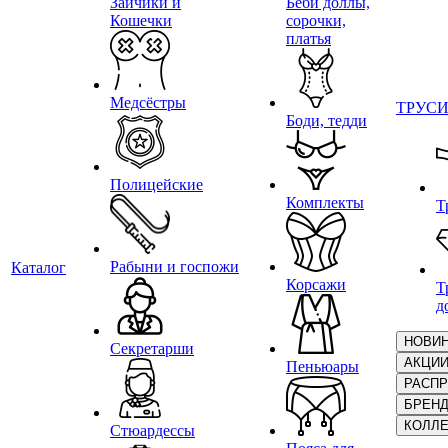
Зайчики и
Беби доллы,
Кошечки
сорочки,
платья
Медсёстры
ТРУС
Боди, тедди
Полицейские
Комплекты
Т
Рабыни и госпожи
Каталог
Корсажи
Т
д
НОВИ
Секретарши
АКЦИ
Пеньюары
РАСП
БРЕН
КОЛЛ
Стюардессы