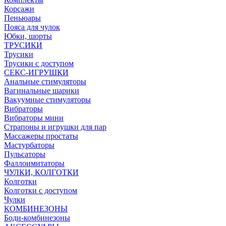
Корсажи
Пеньюары
Пояса для чулок
Юбки, шорты
ТРУСИКИ
Трусики
Трусики с доступом
СЕКС-ИГРУШКИ
Анальные стимуляторы
Вагинальные шарики
Вакуумные стимуляторы
Вибраторы
Вибраторы мини
Страпоны и игрушки для пар
Массажеры простаты
Мастурбаторы
Пульсаторы
Фаллоимитаторы
ЧУЛКИ, КОЛГОТКИ
Колготки
Колготки с доступом
Чулки
КОМБИНЕЗОНЫ
Боди-комбинезоны