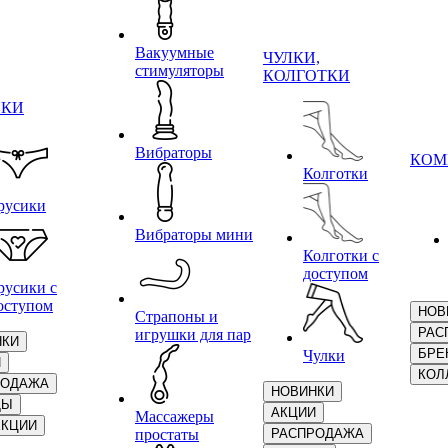
Вакуумные
ЧУЛКИ,
стимуляторы
КОЛГОТКИ
ИКИ
Вибраторы
КОМ
Колготки
русики
Вибраторы мини
Колготки с
доступом
русики с
оступом
НОВ
Страпоны и
РАС
игрушки для пар
НКИ
БРЕ
Чулки
И
КОЛ
РОДАЖА
НОВИНКИ
ДЫ
АКЦИИ
Массажеры
ЕКЦИИ
простаты
РАСПРОДАЖА