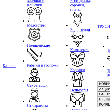
Зайчики и
Беби доллы,
Кошечки
сорочки,
платья
Медсёстры
ТРУС
Боди, тедди
Полицейские
Комплекты
Т
Рабыни и госпожи
Каталог
Корсажи
Т
д
НОВИ
Секретарши
АКЦИ
Пеньюары
РАСП
БРЕН
КОЛЛ
Стюардессы