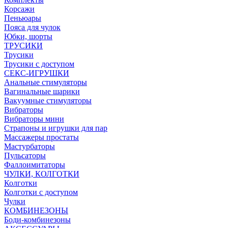
Корсажи
Пеньюары
Пояса для чулок
Юбки, шорты
ТРУСИКИ
Трусики
Трусики с доступом
СЕКС-ИГРУШКИ
Анальные стимуляторы
Вагинальные шарики
Вакуумные стимуляторы
Вибраторы
Вибраторы мини
Страпоны и игрушки для пар
Массажеры простаты
Мастурбаторы
Пульсаторы
Фаллоимитаторы
ЧУЛКИ, КОЛГОТКИ
Колготки
Колготки с доступом
Чулки
КОМБИНЕЗОНЫ
Боди-комбинезоны