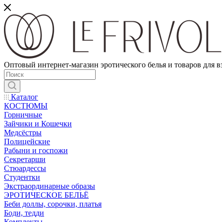
Оптовый интернет-магазин эротического белья и товаров для 
Каталог
КОСТЮМЫ
Горничные
Зайчики и Кошечки
Медсёстры
Полицейские
Рабыни и госпожи
Секретарши
Стюардессы
Студентки
Экстраординарные образы
ЭРОТИЧЕСКОЕ БЕЛЬЁ
Беби доллы, сорочки, платья
Боди, тедди
Комплекты