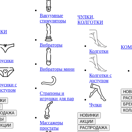
Вакуумные
ЧУЛКИ,
стимуляторы
КОЛГОТКИ
ИКИ
Вибраторы
КОМ
Колготки
русики
Вибраторы мини
Колготки с
доступом
русики с
оступом
НОВ
Страпоны и
РАС
игрушки для пар
НКИ
БРЕ
Чулки
И
КОЛ
РОДАЖА
НОВИНКИ
ДЫ
АКЦИИ
Массажеры
ЕКЦИИ
простаты
РАСПРОДАЖА