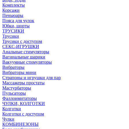
Комплекты
Корсажи
Пеньюары
Пояса для чулок
Юбки, шорты
ТРУСИКИ
Трусики
Трусики с доступом
СЕКС-ИГРУШКИ
Анальные стимуляторы
Вагинальные шарики
Вакуумные стимуляторы
Вибраторы
Вибраторы мини
Страпоны и игрушки для пар
Массажеры простаты
Мастурбаторы
Пульсаторы
Фаллоимитаторы
ЧУЛКИ, КОЛГОТКИ
Колготки
Колготки с доступом
Чулки
КОМБИНЕЗОНЫ