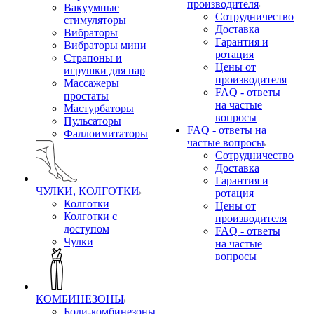
производителя
Вакуумные
Сотрудничество
стимуляторы
Доставка
Вибраторы
Гарантия и
Вибраторы мини
ротация
Страпоны и
Цены от
игрушки для пар
производителя
Массажеры
FAQ - ответы
простаты
на частые
Мастурбаторы
вопросы
Пульсаторы
FAQ - ответы на
Фаллоимитаторы
частые вопросы
Сотрудничество
Доставка
Гарантия и
ЧУЛКИ, КОЛГОТКИ
ротация
Колготки
Цены от
Колготки с
производителя
доступом
FAQ - ответы
Чулки
на частые
вопросы
КОМБИНЕЗОНЫ
Боди-комбинезоны