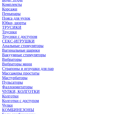
Комплекты
Корсажи
Пеньюары
Пояса для чулок
Юбки, шорты
ТРУСИКИ
Трусики
Трусики с доступом
СЕКС-ИГРУШКИ
Анальные стимуляторы
Вагинальные шарики
Вакуумные стимуляторы
Вибраторы
Вибраторы мини
Страпоны и игрушки для пар
Массажеры простаты
Мастурбаторы
Пульсаторы
Фаллоимитаторы
ЧУЛКИ, КОЛГОТКИ
Колготки
Колготки с доступом
Чулки
КОМБИНЕЗОНЫ