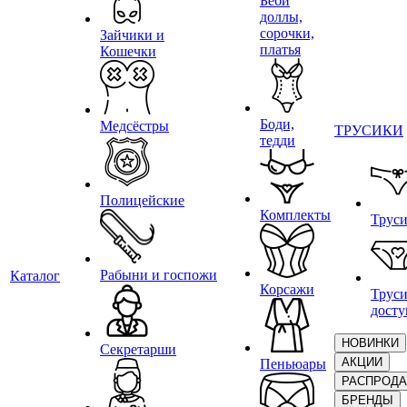
Беби
доллы,
сорочки,
Зайчики и
платья
Кошечки
Боди,
Медсёстры
ТРУСИКИ
тедди
Полицейские
Комплекты
Трус
Рабыни и госпожи
Каталог
Корсажи
Труси
дост
НОВИНКИ
Секретарши
АКЦИИ
Пеньюары
РАСПРОД
БРЕНДЫ