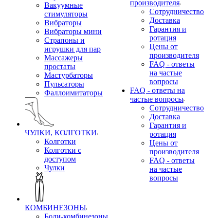
производителя
Вакуумные
Сотрудничество
стимуляторы
Доставка
Вибраторы
Гарантия и
Вибраторы мини
ротация
Страпоны и
Цены от
игрушки для пар
производителя
Массажеры
FAQ - ответы
простаты
на частые
Мастурбаторы
вопросы
Пульсаторы
FAQ - ответы на
Фаллоимитаторы
частые вопросы
Сотрудничество
Доставка
Гарантия и
ЧУЛКИ, КОЛГОТКИ
ротация
Колготки
Цены от
Колготки с
производителя
доступом
FAQ - ответы
Чулки
на частые
вопросы
КОМБИНЕЗОНЫ
Боди-комбинезоны