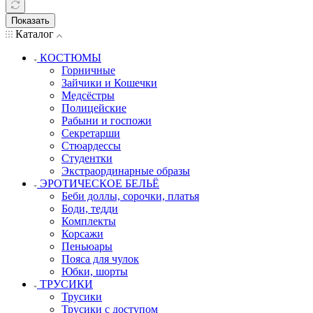
Показать
Каталог
КОСТЮМЫ
Горничные
Зайчики и Кошечки
Медсёстры
Полицейские
Рабыни и госпожи
Секретарши
Стюардессы
Студентки
Экстраординарные образы
ЭРОТИЧЕСКОЕ БЕЛЬЁ
Беби доллы, сорочки, платья
Боди, тедди
Комплекты
Корсажи
Пеньюары
Пояса для чулок
Юбки, шорты
ТРУСИКИ
Трусики
Трусики с доступом