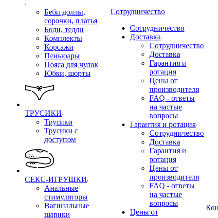
Сотрудничество
Беби доллы,
сорочки, платья
Сотрудничество
Боди, тедди
Доставка
Комплекты
Сотрудничество
Корсажи
Доставка
Пеньюары
Гарантия и
Пояса для чулок
ротация
Юбки, шорты
Цены от
производителя
FAQ - ответы
на частые
ТРУСИКИ
вопросы
Трусики
Гарантия и ротация
Трусики с
Сотрудничество
доступом
Доставка
Гарантия и
ротация
Цены от
производителя
СЕКС-ИГРУШКИ
FAQ - ответы
Анальные
на частые
стимуляторы
вопросы
Вагинальные
Ко
Цены от
шарики