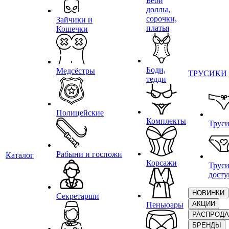
Беби
доллы,
сорочки,
Зайчики и
платья
Кошечки
Боди,
Медсёстры
ТРУСИКИ
тедди
Полицейские
Комплекты
Трус
Рабыни и госпожи
Каталог
Корсажи
Труси
дост
НОВИНКИ
Секретарши
АКЦИИ
Пеньюары
РАСПРОД
БРЕНДЫ