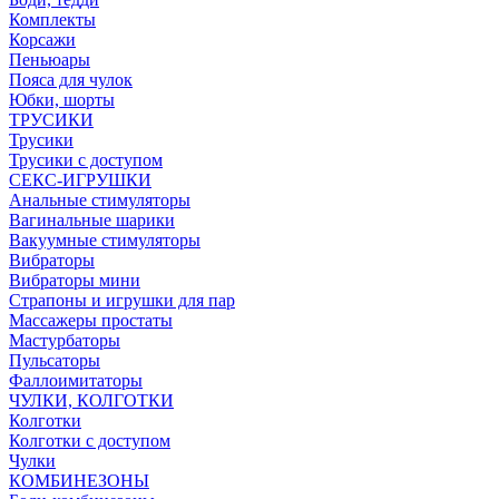
Комплекты
Корсажи
Пеньюары
Пояса для чулок
Юбки, шорты
ТРУСИКИ
Трусики
Трусики с доступом
СЕКС-ИГРУШКИ
Анальные стимуляторы
Вагинальные шарики
Вакуумные стимуляторы
Вибраторы
Вибраторы мини
Страпоны и игрушки для пар
Массажеры простаты
Мастурбаторы
Пульсаторы
Фаллоимитаторы
ЧУЛКИ, КОЛГОТКИ
Колготки
Колготки с доступом
Чулки
КОМБИНЕЗОНЫ