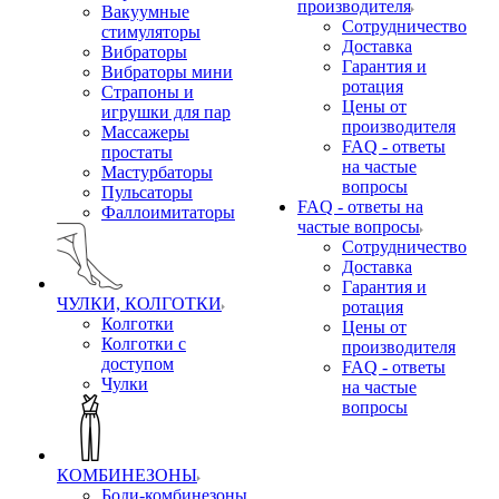
производителя
Вакуумные
Сотрудничество
стимуляторы
Доставка
Вибраторы
Гарантия и
Вибраторы мини
ротация
Страпоны и
Цены от
игрушки для пар
производителя
Массажеры
FAQ - ответы
простаты
на частые
Мастурбаторы
вопросы
Пульсаторы
FAQ - ответы на
Фаллоимитаторы
частые вопросы
Сотрудничество
Доставка
Гарантия и
ЧУЛКИ, КОЛГОТКИ
ротация
Колготки
Цены от
Колготки с
производителя
доступом
FAQ - ответы
Чулки
на частые
вопросы
КОМБИНЕЗОНЫ
Боди-комбинезоны