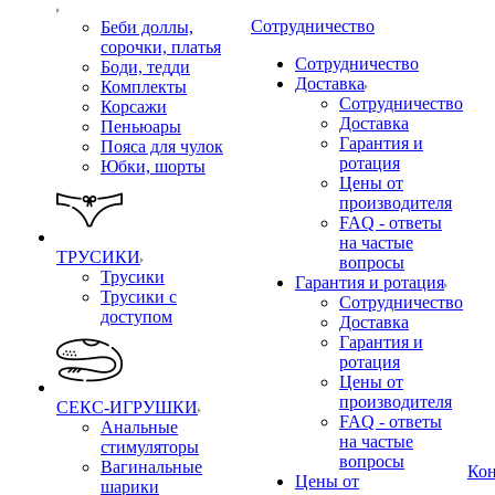
Сотрудничество
Беби доллы,
сорочки, платья
Сотрудничество
Боди, тедди
Доставка
Комплекты
Сотрудничество
Корсажи
Доставка
Пеньюары
Гарантия и
Пояса для чулок
ротация
Юбки, шорты
Цены от
производителя
FAQ - ответы
на частые
ТРУСИКИ
вопросы
Трусики
Гарантия и ротация
Трусики с
Сотрудничество
доступом
Доставка
Гарантия и
ротация
Цены от
производителя
СЕКС-ИГРУШКИ
FAQ - ответы
Анальные
на частые
стимуляторы
вопросы
Вагинальные
Ко
Цены от
шарики