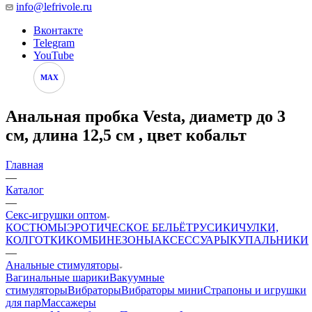
info@lefrivole.ru
Вконтакте
Telegram
YouTube
MAX
Анальная пробка Vesta, диаметр до 3
см, длина 12,5 см , цвет кобальт
Главная
—
Каталог
—
Секс-игрушки оптом
КОСТЮМЫ
ЭРОТИЧЕСКОЕ БЕЛЬЁ
ТРУСИКИ
ЧУЛКИ,
КОЛГОТКИ
КОМБИНЕЗОНЫ
АКСЕССУАРЫ
КУПАЛЬНИКИ
—
Анальные стимуляторы
Вагинальные шарики
Вакуумные
стимуляторы
Вибраторы
Вибраторы мини
Страпоны и игрушки
для пар
Массажеры