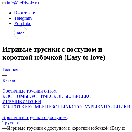
info@lefrivole.ru
Вконтакте
Telegram
YouTube
MAX
Игривые трусики с доступом и
короткой юбочкой (Easy to love)
Главная
—
Каталог
—
Эротичные трусики оптом
КОСТЮМЫ
ЭРОТИЧЕСКОЕ БЕЛЬЁ
СЕКС-
ИГРУШКИ
ЧУЛКИ,
КОЛГОТКИ
КОМБИНЕЗОНЫ
АКСЕССУАРЫ
КУПАЛЬНИКИ
—
Эротичные трусики с доступом
Трусики
—
Игривые трусики с доступом и короткой юбочкой (Easy to