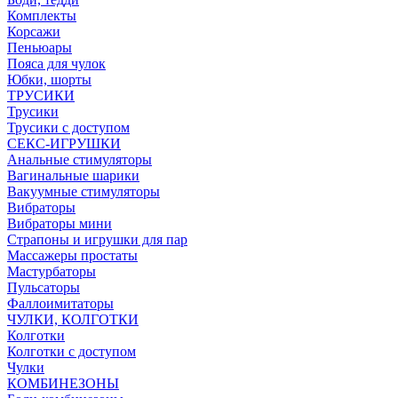
Комплекты
Корсажи
Пеньюары
Пояса для чулок
Юбки, шорты
ТРУСИКИ
Трусики
Трусики с доступом
СЕКС-ИГРУШКИ
Анальные стимуляторы
Вагинальные шарики
Вакуумные стимуляторы
Вибраторы
Вибраторы мини
Страпоны и игрушки для пар
Массажеры простаты
Мастурбаторы
Пульсаторы
Фаллоимитаторы
ЧУЛКИ, КОЛГОТКИ
Колготки
Колготки с доступом
Чулки
КОМБИНЕЗОНЫ