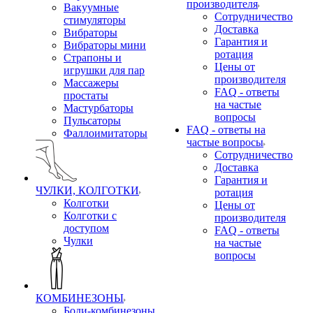
производителя
Вакуумные
Сотрудничество
стимуляторы
Доставка
Вибраторы
Гарантия и
Вибраторы мини
ротация
Страпоны и
Цены от
игрушки для пар
производителя
Массажеры
FAQ - ответы
простаты
на частые
Мастурбаторы
вопросы
Пульсаторы
FAQ - ответы на
Фаллоимитаторы
частые вопросы
Сотрудничество
Доставка
Гарантия и
ЧУЛКИ, КОЛГОТКИ
ротация
Колготки
Цены от
Колготки с
производителя
доступом
FAQ - ответы
Чулки
на частые
вопросы
КОМБИНЕЗОНЫ
Боди-комбинезоны