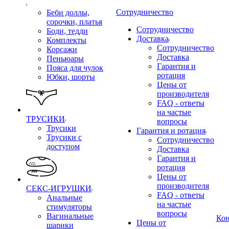
Сотрудничество
Беби доллы,
сорочки, платья
Сотрудничество
Боди, тедди
Доставка
Комплекты
Сотрудничество
Корсажи
Доставка
Пеньюары
Гарантия и
Пояса для чулок
ротация
Юбки, шорты
Цены от
производителя
FAQ - ответы
на частые
ТРУСИКИ
вопросы
Трусики
Гарантия и ротация
Трусики с
Сотрудничество
доступом
Доставка
Гарантия и
ротация
Цены от
производителя
СЕКС-ИГРУШКИ
FAQ - ответы
Анальные
на частые
стимуляторы
вопросы
Вагинальные
Ко
Цены от
шарики