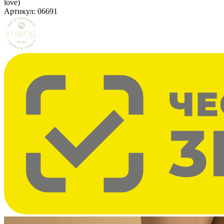
love)
Артикул:
06691