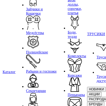
Беби
доллы,
сорочки,
Зайчики и
платья
Кошечки
Боди,
Медсёстры
ТРУСИКИ
тедди
Полицейские
Комплекты
Трус
Рабыни и госпожи
Каталог
Корсажи
Труси
дост
НОВИНКИ
Секретарши
АКЦИИ
Пеньюары
РАСПРОД
БРЕНДЫ