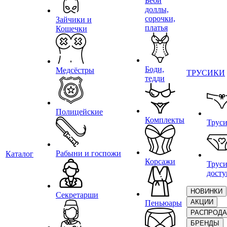
Беби
доллы,
сорочки,
Зайчики и
платья
Кошечки
Боди,
Медсёстры
ТРУСИКИ
тедди
Полицейские
Комплекты
Трус
Рабыни и госпожи
Каталог
Корсажи
Труси
дост
НОВИНКИ
Секретарши
АКЦИИ
Пеньюары
РАСПРОД
БРЕНДЫ