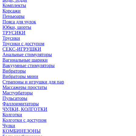
Комплекты
Корсажи
Пеньюары
Пояса для чулок
Юбки, шорты
ТРУСИКИ
Трусики
Трусики с доступом
СЕКС-ИГРУШКИ
Анальные стимуляторы
Вагинальные шарики
Вакуумные стимуляторы
Вибраторы
Вибраторы мини
Страпоны и игрушки для пар
Массажеры простаты
Мастурбаторы
Пульсаторы
Фаллоимитаторы
ЧУЛКИ, КОЛГОТКИ
Колготки
Колготки с доступом
Чулки
КОМБИНЕЗОНЫ