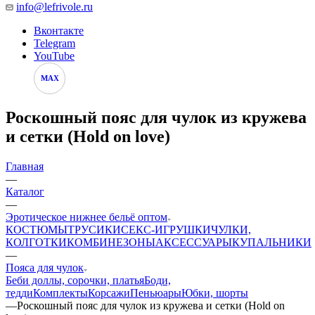
info@lefrivole.ru
Вконтакте
Telegram
YouTube
MAX
Роскошный пояс для чулок из кружева
и сетки (Hold on love)
Главная
—
Каталог
—
Эротическое нижнее бельё оптом
КОСТЮМЫ
ТРУСИКИ
СЕКС-ИГРУШКИ
ЧУЛКИ,
КОЛГОТКИ
КОМБИНЕЗОНЫ
АКСЕССУАРЫ
КУПАЛЬНИКИ
—
Пояса для чулок
Беби доллы, сорочки, платья
Боди,
тедди
Комплекты
Корсажи
Пеньюары
Юбки, шорты
—
Роскошный пояс для чулок из кружева и сетки (Hold on