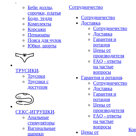
Сотрудничество
Беби доллы,
сорочки, платья
Сотрудничество
Боди, тедди
Доставка
Комплекты
Сотрудничество
Корсажи
Доставка
Пеньюары
Гарантия и
Пояса для чулок
ротация
Юбки, шорты
Цены от
производителя
FAQ - ответы
на частые
ТРУСИКИ
вопросы
Трусики
Гарантия и ротация
Трусики с
Сотрудничество
доступом
Доставка
Гарантия и
ротация
Цены от
производителя
СЕКС-ИГРУШКИ
FAQ - ответы
Анальные
на частые
стимуляторы
вопросы
Вагинальные
Ко
Цены от
шарики