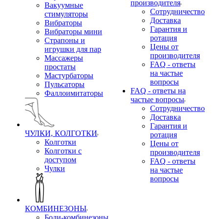
производителя
Вакуумные
Сотрудничество
стимуляторы
Доставка
Вибраторы
Гарантия и
Вибраторы мини
ротация
Страпоны и
Цены от
игрушки для пар
производителя
Массажеры
FAQ - ответы
простаты
на частые
Мастурбаторы
вопросы
Пульсаторы
FAQ - ответы на
Фаллоимитаторы
частые вопросы
Сотрудничество
Доставка
Гарантия и
ЧУЛКИ, КОЛГОТКИ
ротация
Колготки
Цены от
Колготки с
производителя
доступом
FAQ - ответы
Чулки
на частые
вопросы
КОМБИНЕЗОНЫ
Боди-комбинезоны