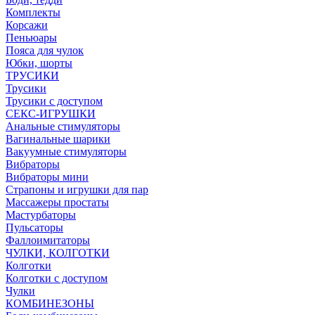
Комплекты
Корсажи
Пеньюары
Пояса для чулок
Юбки, шорты
ТРУСИКИ
Трусики
Трусики с доступом
СЕКС-ИГРУШКИ
Анальные стимуляторы
Вагинальные шарики
Вакуумные стимуляторы
Вибраторы
Вибраторы мини
Страпоны и игрушки для пар
Массажеры простаты
Мастурбаторы
Пульсаторы
Фаллоимитаторы
ЧУЛКИ, КОЛГОТКИ
Колготки
Колготки с доступом
Чулки
КОМБИНЕЗОНЫ