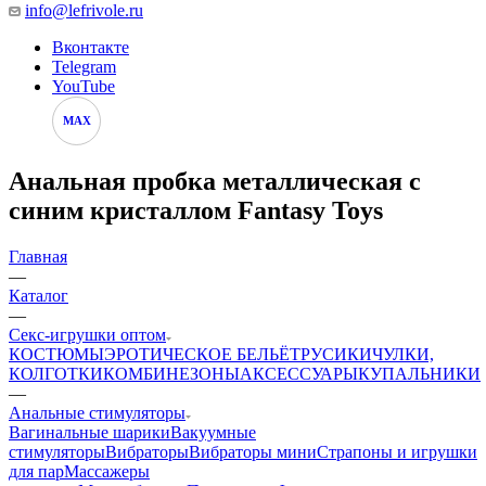
info@lefrivole.ru
Вконтакте
Telegram
YouTube
MAX
Анальная пробка металлическая с
синим кристаллом Fantasy Toys
Главная
—
Каталог
—
Секс-игрушки оптом
КОСТЮМЫ
ЭРОТИЧЕСКОЕ БЕЛЬЁ
ТРУСИКИ
ЧУЛКИ,
КОЛГОТКИ
КОМБИНЕЗОНЫ
АКСЕССУАРЫ
КУПАЛЬНИКИ
—
Анальные стимуляторы
Вагинальные шарики
Вакуумные
стимуляторы
Вибраторы
Вибраторы мини
Страпоны и игрушки
для пар
Массажеры