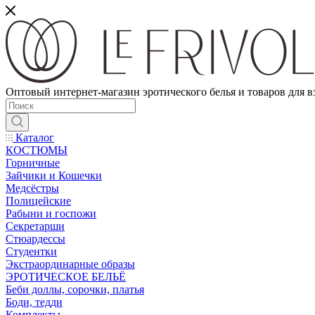
Оптовый интернет-магазин эротического белья и товаров для 
Каталог
КОСТЮМЫ
Горничные
Зайчики и Кошечки
Медсёстры
Полицейские
Рабыни и госпожи
Секретарши
Стюардессы
Студентки
Экстраординарные образы
ЭРОТИЧЕСКОЕ БЕЛЬЁ
Беби доллы, сорочки, платья
Боди, тедди
Комплекты