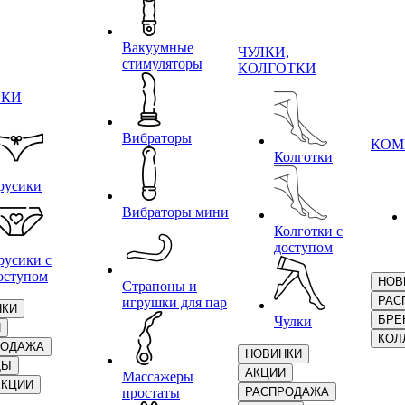
Вакуумные
ЧУЛКИ,
стимуляторы
КОЛГОТКИ
ИКИ
Вибраторы
КОМ
Колготки
русики
Вибраторы мини
Колготки с
доступом
русики с
оступом
НОВ
Страпоны и
РАС
игрушки для пар
НКИ
БРЕ
Чулки
И
КОЛ
РОДАЖА
НОВИНКИ
ДЫ
АКЦИИ
Массажеры
ЕКЦИИ
простаты
РАСПРОДАЖА