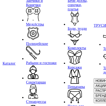
Зайчики и
Беби доллы,
Кошечки
сорочки,
платья
Медсёстры
ТРУС
Боди, тедди
Полицейские
Комплекты
Т
Рабыни и госпожи
Каталог
Корсажи
Т
д
НОВИ
Секретарши
АКЦИ
Пеньюары
РАСП
БРЕН
КОЛЛ
Стюардессы