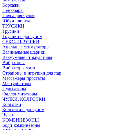
Корсажи
Пеньюары
Пояса для чулок
Юбки, шорты
ТРУСИКИ
Трусики
Трусики с доступом
СЕКС-ИГРУШКИ
Анальные стимуляторы
Вагинальные шарики
Вакуумные стимуляторы
Вибраторы
Вибраторы мини
Страпоны и игрушки для пар
Массажеры простаты
Мастурбаторы
Пульсаторы
Фаллоимитаторы
ЧУЛКИ, КОЛГОТКИ
Колготки
Колготки с доступом
Чулки
КОМБИНЕЗОНЫ
Боди-комбинезоны