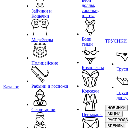
Беби
доллы,
сорочки,
Зайчики и
платья
Кошечки
Боди,
Медсёстры
ТРУСИКИ
тедди
Полицейские
Комплекты
Трус
Рабыни и госпожи
Каталог
Корсажи
Труси
дост
НОВИНКИ
Секретарши
АКЦИИ
Пеньюары
РАСПРОД
БРЕНДЫ