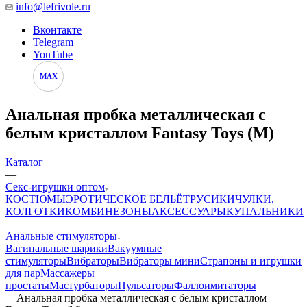
info@lefrivole.ru
Вконтакте
Telegram
YouTube
MAX
Анальная пробка металлическая с
белым кристаллом Fantasy Toys (M)
Каталог
—
Секс-игрушки оптом
КОСТЮМЫ
ЭРОТИЧЕСКОЕ БЕЛЬЁ
ТРУСИКИ
ЧУЛКИ,
КОЛГОТКИ
КОМБИНЕЗОНЫ
АКСЕССУАРЫ
КУПАЛЬНИКИ
—
Анальные стимуляторы
Вагинальные шарики
Вакуумные
стимуляторы
Вибраторы
Вибраторы мини
Страпоны и игрушки
для пар
Массажеры
простаты
Мастурбаторы
Пульсаторы
Фаллоимитаторы
—
Анальная пробка металлическая с белым кристаллом