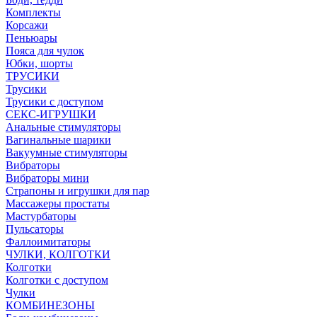
Комплекты
Корсажи
Пеньюары
Пояса для чулок
Юбки, шорты
ТРУСИКИ
Трусики
Трусики с доступом
СЕКС-ИГРУШКИ
Анальные стимуляторы
Вагинальные шарики
Вакуумные стимуляторы
Вибраторы
Вибраторы мини
Страпоны и игрушки для пар
Массажеры простаты
Мастурбаторы
Пульсаторы
Фаллоимитаторы
ЧУЛКИ, КОЛГОТКИ
Колготки
Колготки с доступом
Чулки
КОМБИНЕЗОНЫ