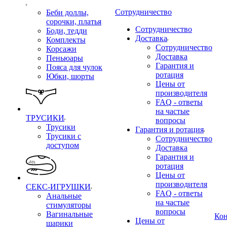
Сотрудничество
Беби доллы,
сорочки, платья
Сотрудничество
Боди, тедди
Доставка
Комплекты
Сотрудничество
Корсажи
Доставка
Пеньюары
Гарантия и
Пояса для чулок
ротация
Юбки, шорты
Цены от
производителя
FAQ - ответы
на частые
ТРУСИКИ
вопросы
Трусики
Гарантия и ротация
Трусики с
Сотрудничество
доступом
Доставка
Гарантия и
ротация
Цены от
производителя
СЕКС-ИГРУШКИ
FAQ - ответы
Анальные
на частые
стимуляторы
вопросы
Вагинальные
Ко
Цены от
шарики