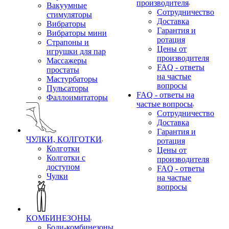
производителя
Вакуумные
Сотрудничество
стимуляторы
Доставка
Вибраторы
Гарантия и
Вибраторы мини
ротация
Страпоны и
Цены от
игрушки для пар
производителя
Массажеры
FAQ - ответы
простаты
на частые
Мастурбаторы
вопросы
Пульсаторы
FAQ - ответы на
Фаллоимитаторы
частые вопросы
Сотрудничество
Доставка
Гарантия и
ЧУЛКИ, КОЛГОТКИ
ротация
Колготки
Цены от
Колготки с
производителя
доступом
FAQ - ответы
Чулки
на частые
вопросы
КОМБИНЕЗОНЫ
Боди-комбинезоны