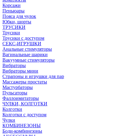
Корсажи
Пеньюары
Пояса для чулок
Юбки, шорты
ТРУСИКИ
Трусики
Трусики с доступом
СЕКС-ИГРУШКИ
Анальные стимуляторы
Вагинальные шарики
Вакуумные стимуляторы
Вибраторы
Вибраторы мини
Страпоны и игрушки для пар
Массажеры простаты
Мастурбаторы
Пульсаторы
Фаллоимитаторы
ЧУЛКИ, КОЛГОТКИ
Колготки
Колготки с доступом
Чулки
КОМБИНЕЗОНЫ
Боди-комбинезоны