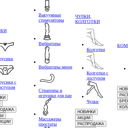
Вакуумные
ЧУЛКИ,
стимуляторы
КОЛГОТКИ
ИКИ
Вибраторы
КОМ
Колготки
русики
Вибраторы мини
Колготки с
доступом
русики с
оступом
НОВ
Страпоны и
РАС
игрушки для пар
НКИ
БРЕ
Чулки
И
КОЛ
РОДАЖА
НОВИНКИ
ДЫ
АКЦИИ
Массажеры
ЕКЦИИ
простаты
РАСПРОДАЖА