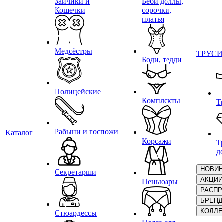
Зайчики и
Беби доллы,
Кошечки
сорочки,
платья
Медсёстры
ТРУС
Боди, тедди
Полицейские
Комплекты
Т
Рабыни и госпожи
Каталог
Корсажи
Т
д
НОВИ
Секретарши
АКЦИ
Пеньюары
РАСП
БРЕН
КОЛЛ
Стюардессы