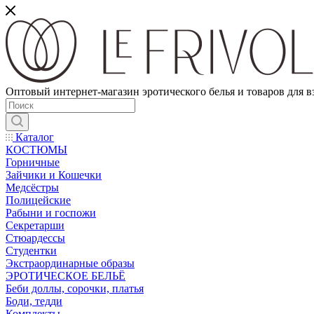
Оптовый интернет-магазин эротического белья и товаров для 
Каталог
КОСТЮМЫ
Горничные
Зайчики и Кошечки
Медсёстры
Полицейские
Рабыни и госпожи
Секретарши
Стюардессы
Студентки
Экстраординарные образы
ЭРОТИЧЕСКОЕ БЕЛЬЁ
Беби доллы, сорочки, платья
Боди, тедди
Комплекты